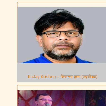
Kislay Krishna :: किसलय कृष्ण (उद्घोषक)