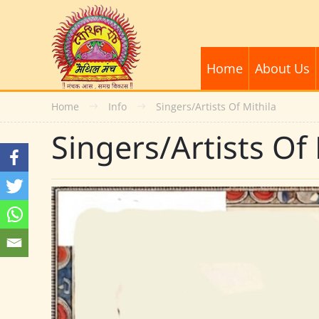
Home
About Us
Home
Info
Singers/Artists Of Mithila
Singers/Artists Of 