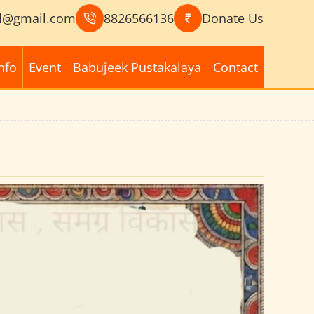
l@gmail.com
8826566136
Donate Us
nfo
Event
Babujeek Pustakalaya
Contact