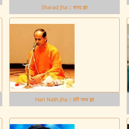
Sharad Jha :: शरद झा
Hari Nath Jha :: हरि नाथ झा