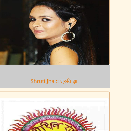
Shruti Jha :: श्रुति झा