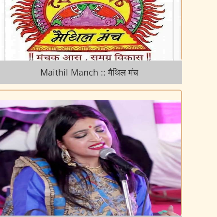
Maithil Manch :: मैथिल मंच