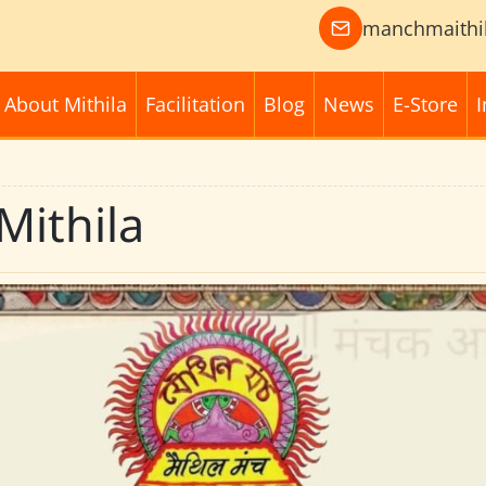
manchmaithi
About Mithila
Facilitation
Blog
News
E-Store
I
Mithila