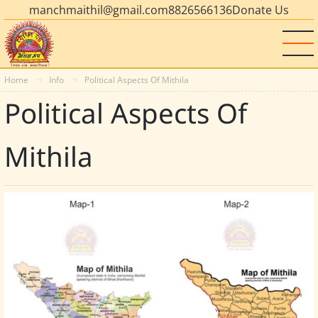
manchmaithil@gmail.com
8826566136
Donate Us
Home
Info
Political Aspects Of Mithila
Political Aspects Of
Mithila