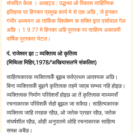
संपादित केला । अवहट्ठ : उद्धभव ओ विकास साहित्यिक
इतिहास पर हिनकर प्रमुख कार्य मे से एक अछि , जे हुनकर
गंभीर अध्ययन आ तार्किक विश्लेषण क शक्ति द्वारा दर्शायाल गेल
अछि । 1 9 77 मे हिनका अहि पुस्तक पर साहित्य अकादमी
वार्षिक पुरस्कार भेटल।
पं. राजेश्वर झा :: व्यक्तित्व ओ कृतित्व
(मिथिला मिहिर,1978/’अखियासल’मे संकलित)
साहित्यकारक व्यक्तित्वकेँ बूझब सर्वप्रथम आवश्यक अछि।
बिना व्यक्तित्वकेँ बुझने कृतित्वक तहमे जाएब सम्भव नहि होइछ।
व्यक्तित्वक निर्माण परिवेशसँ होइछ आ तें कृतित्वक माध्यमसँ
रचनाकारक परिवेशकेँ सेहो बूझल जा सकैछ। साहित्यकारक
व्यक्तित्व जाहि तरहक रहैछ, ओ जतेक प्रखर रहैछ, जतेक
संघर्षशील रहैछ, ओही अनुपातमे ओहि रचनाकारक साहित्य
समक्ष अबैछ।