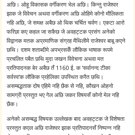
अछि। ओहू विकासक वर्गीकरण भेल अछि। किन्तु राजेश्वर
झाक जे विवेचन अथवा वर्गीकरण अछि ओहिमे कोनो मौलिकता
नहि अछि, जे समक्ष अबैछ ओ थिक चर्चित चर्वण। एकटा आरो
फरिछा कए कहल जा सकैछ जे अवहट्टक प्रसंग अनेको
विद्वानक मतक अप्रमाणिक संग्रह मैथिलीमे राजेश्वर बाबू कएने
छथि। दशम शताब्दीमे अपभ्रसकेँ लौकिक भाषाक रूपमे
प्रचलित पबैत छथि मुदा जखन विवेचना अथवा मत
प्रतिपादनक बेर अबैछ तँ 1160 ई. क ‘सर्वानन्द टीका
सर्वस्व’क लौकिक प्रहेलिका उपस्थित करैत छथि।
असम्बद्धताक दोष एहिमे नहि छैक से नहि, कौखन ओहनो
सामग्री प्रस्तुत भए गेल अछि जकर विषयसँ कोनो मेल नहि
छैक।
अनेको असम्बद्ध विषयक उल्लेखक बाद अवहट्टक जे विशेषता
प्रस्तुत कएल अछि राजेश्वर झाक प्रतिपादनसँ निष्पन्न नहि