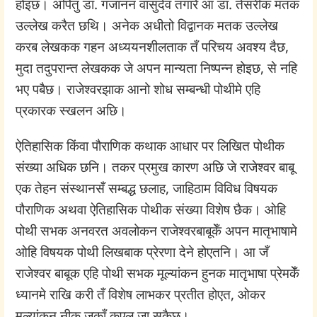
होइछ। अपितु डा. गजानन वासुदेव तगारे आ डा. तेसरीक मतक
उल्लेख करैत छथि। अनेक अधीतो विद्वानक मतक उल्लेख
करब लेखकक गहन अध्ययनशीलताक तँ परिचय अवश्य दैछ,
मुदा तदुपरान्त लेखकक जे अपन मान्यता निष्पन्न होइछ, से नहि
भए पबैछ। राजेश्वरझाक आनो शोध सम्बन्धी पोथीमे एहि
प्रकारक स्खलन अछि।
ऐतिहासिक किंवा पौराणिक कथाक आधार पर लिखित पोथीक
संख्या अधिक छनि। तकर प्रमुख कारण अछि जे राजेश्वर बाबू
एक तेहन संस्थानसँ सम्बद्ध छलाह, जाहिठाम विविध विषयक
पौराणिक अथवा ऐतिहासिक पोथीक संख्या विशेष छैक। ओहि
पोथी सभक अनवरत अवलोकन राजेश्वरबाबूकेँ अपन मातृभाषामे
ओहि विषयक पोथी लिखबाक प्रेरणा देने होएतनि। आ जँ
राजेश्वर बाबूक एहि पोथी सभक मूल्यांकन हुनक मातृभाषा प्रेमकेँ
ध्यानमे राखि करी तँ विशेष लाभकर प्रतीत होएत, ओकर
मूल्यांकन नीक जकाँ कएल जा सकैछ।