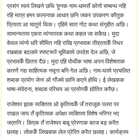
प्रसंग स्वयं लिखने छथि ‘हुनक नाम-धामसँ कोनो सम्बन्ध नहि
रहि मात्र हमर कल्पनाक आधार छनि जकर उपकरण कौतुक
प्रियता आ चातुर्य थिक। एहिमे सात गोट कथा संगृहीत अछि।
सामान्यतया एकरा व्यंग्यपरक कथा कहल जा सकैछ। मुदा
केवल व्यंग्ये धरि सीमित नहि राखि प्रभावक तीव्रताकेँ स्थिर
रखबाक बदलामे स्पष्टरूपें भूमिकामे उपदेश देल अछि, जे
प्रभावकेँ छितरा दैछ। मुदा एहि पोथीक भाषा अपन विशेषताक
कारणें गद्य साहित्यक नमूना बनि गेल अछि। गाम-घरमे प्रचलित
शब्दक प्रयोग जेना ओ गाँजमे छानि कएने होथि। ई लेखकक
भाषा-संवेदना, शब्दक परिचय आ प्रयोगकेँ द्योतित करैछ।
राजेश्वर झाक व्यक्तित्व ओ कृतित्वकेँ जँ तराजूक पलरा पर
राखल जाय तँ कृतित्वक अपेक्षा व्यक्तित्व विशेष भरिगर भए
जएतनि। किएक तँ राजेश्वर बाबू प्रेरणाक काज बड़ करैत
छलाह। लोककेँ लिखबाक लेल प्रेरित करैत छलाह। कार्यक्रम