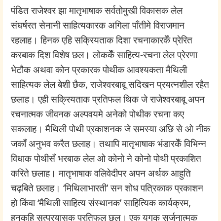
पंडित राजेश्वर झा मातृभाषाक सर्वतोमुखी विकासक लेल
संघर्षरत सेनानी साहित्यकारक अगिला पाँतीमे विराजमान
रहलाह। हिनक एहि सक्रियताक दिशा रचनाकारकेँ प्रेरित
करबाक दिश विशेष छल। लोककेँ साहित्य-रचना लेल प्रेरणा
भेटौक अथवा कोन प्रकारक पोथीक आवश्यकता मैथिली
साहित्यक लेल बेशी छैक, राजेश्वरबाबू सदिखन प्रयत्नशील रहैत
छलाह। एही सक्रियताक प्रतिफल थिक जे राजेश्वरबाबू अपन
रचनात्मक जीवनक अल्पवयमे अनेको पोथीक रचना कए
सकलाह। मैथिली पोथी प्रकाशनक जे समस्या अछि से ओ नीक
जकाँ अनुभव करैत छलाह। तथापि मातृभाषाक भंडारकेँ विभिन्न
विधाक पोथीसँ भरबाक लेल ओ कोनो ने कोनो पोथी प्रकाशित
करिते छलाह। मातृभाषाक वलिवेदीपर अपन अर्थक आहुति
चढ़बिते छलाह। ‘मिथिलाभारती’ सन शोध पत्रिकाक प्रकाशन
हो किंवा ‘मैथिली साहित्य संस्थानक’ साहित्यिक कार्यक्रम,
हुनकहि सत्प्रयासक प्रतिफल छल। एक युगक सर्जनात्मक