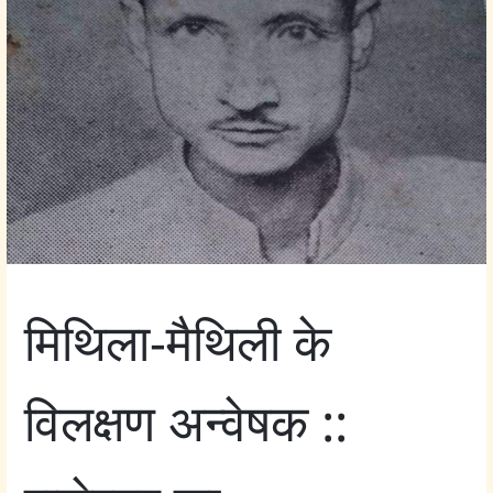
मिथिला-मैथिली के
विलक्षण अन्वेषक ::