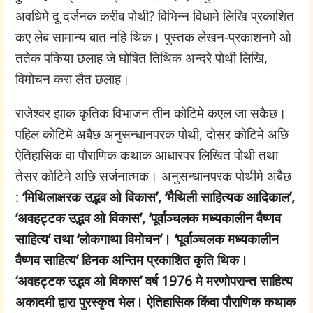
अवधिमे दू दर्जनक करीब पोथी? विभिन्न विधामे लिखि प्रकाशित
कए लेब सामान्य बात नहि थिक। पुस्तक लेखन-प्रकाशनमे ओ
ततेक पकिया छलाह जे घोषित तिथिक अन्दरे पोथी लिखि,
विमोचन करा लैत छलाह।
राजेश्वर झाक कृतिक विभाजन तीन कोटिमे कएल जा सकैछ।
पहिल कोटिमे अबैछ अनुसन्धानपरक पोथी, दोसर कोटिमे अछि
ऐतिहासिक वा पौराणिक कथाक आधारपर लिखित पोथी तथा
तेसर कोटिमे अछि सर्जनात्मक। अनुसन्धानपरक पोथीमे अबैछ
:
‘मिथिलाक्षरक उद्भव ओ विकास’, ‘मैथिली साहित्यक आदिकाल’,
‘अवहट्टक उद्भव ओ विकास’, ‘पूर्वाञ्चलक मध्यकालीन वैष्णव
साहित्य’ तथा ‘लोकगाथा विमोचन’। ‘पूर्वाञ्चलक मध्यकालीन
वैष्णव साहित्य’ हिनक अन्तिम प्रकाशित कृति थिक।
‘अवहट्टक उद्भव ओ विकास’ वर्ष 1976 मे मरणोपरान्त साहित्य
अकादमी द्वारा पुरस्कृत भेल। ऐतिहासिक किंवा पौराणिक कथाक