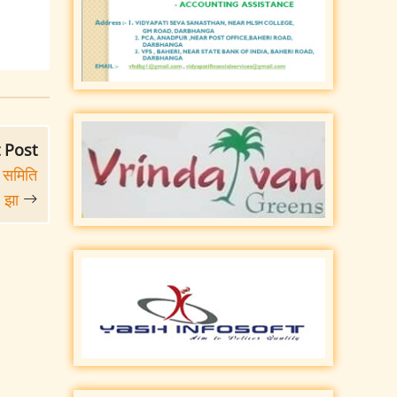
 Post
य समिति
प झा