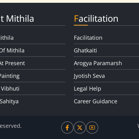
t Mithila
Facilitation
ithila
Facilitation
Of Mithila
Ghatkaiti
At Present
Arogya Paramarsh
Painting
Jyotish Seva
 Vibhuti
Legal Help
 Sahitya
Career Guidance
Reserved.