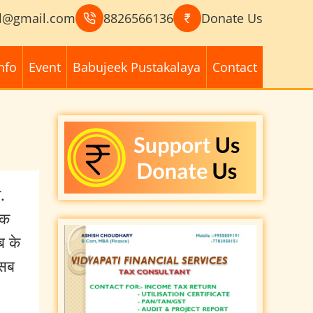
l@gmail.com
8826566136
Donate Us
nfo
Event
Babujeek Pustakalaya
Contact
.
 क
ब के
 सब