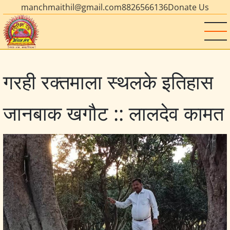
manchmaithil@gmail.com
8826566136
Donate Us
गरही रक्तमा‌ला स्थल‌के इतिहास
जानबाक खगौट :: लालदेव कामत