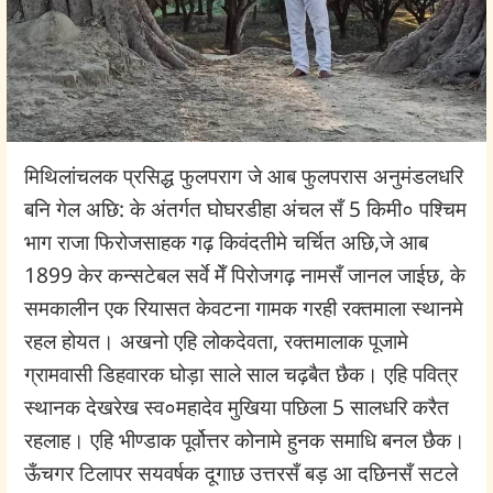
मिथिलांचलक प्रसिद्ध फुलपराग जे आब फुलपरास अनुमंडलधरि
बनि गेल अछि: के अंतर्गत घोघरडीहा अंचल सँ 5 किमी० पश्चिम
भाग राजा फिरोजसाहक गढ़ किवंदतीमे चर्चित अछि,जे आब
1899 केर कन्सटेबल सर्वे मेँ पिरोजगढ़ नामसँ जानल जाईछ, के
समकालीन एक रियासत केवटना गामक गरही रक्तमाला स्थानमे
रहल होयत। अखनो एहि लोकदेवता, रक्तमालाक पूजामे
ग्रामवासी डिहवारक घोड़ा साले साल चढ़बैत छैक। एहि पवित्र
स्थानक देखरेख स्व०महादेव मुखिया पछिला 5 सालधरि करैत
रहलाह। एहि भीण्डाक पूर्वोत्तर कोनामे हुनक समाधि बनल छैक।
ऊँचगर टिलापर सयवर्षक दूगाछ उत्तरसँ बड़ आ दछिनसँ सटले