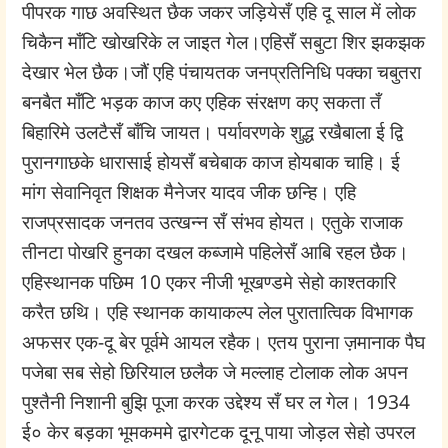
पीपरक गाछ अवस्थित छैक जकर जड़ियेसँ एहि दू साल में लोक
चिकैन माँटि खोखरिके ल जाइत गेल।एहिसँ सबुटा शिर झकझक
देखार भेल छैक।जौं एहि पंचायतक जनप्रतिनिधि पक्का चबुतरा
बनबैत माँटि भड़क काज कए एहिक संरक्षण कए सकता तँ
बिहारिमे उलटैसँ बाँचि जायत। पर्यावरणके शुद्ध रखैबाला ई द्वि
पुरानगाछके धारासाई होयसँ बचेबाक काज होयबाक चाहि। ई
मांग सेवानिवृत शिक्षक मैनेजर यादव जीक छन्हि। एहि
राजप्रसादक जनतव उत्खन्न सँ संभव होयत। एतुके राजाक
तीनटा पोखरि हुनका दखल कब्जामे पहिलेसँ आबि रहल छैक।
एहिस्थानक पछिम 10 एकर नीजी भूखण्डमे सेहो काश्तकारि
करैत छथि। एहि स्थानक कायाकल्प लेल पुरातात्विक विभागक
अफसर एक-दू बेर पूर्वमे आयल रहैक। एतय पुराना ज़मानाक पैघ
पजेबा सब सेहो छिरियाल छलैक जे मल्लाह टोलाक लोक अपन
पुश्तैनी निशानी बुझि पूजा करक उद्देश्य सँ घर ल गेल। 1934
ई० केर बड़का भूमकममे द्वारगेटक दूनू पाया जोड़ल सेहो उपरल