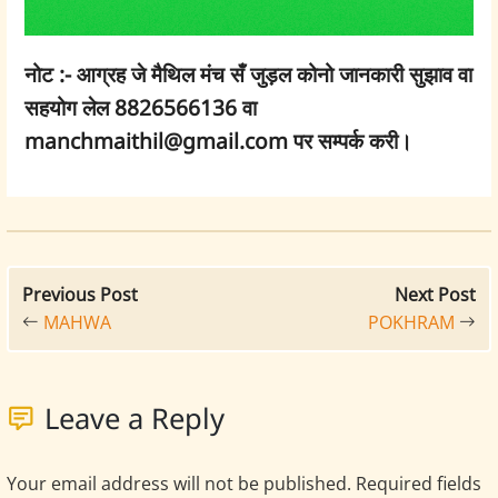
नोट :- आग्रह जे मैथिल मंच सँ जुड़ल कोनो जानकारी सुझाव वा
सहयोग लेल 8826566136 वा
manchmaithil@gmail.com पर सम्पर्क करी।
Previous Post
Next Post
MAHWA
POKHRAM
Leave a Reply
Your email address will not be published.
Required fields