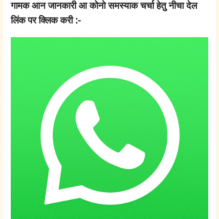
गामक आन जानकारी आ कोनो समस्याक चर्चा हेतु नीचा देल
लिंक पर क्लिक करी :-