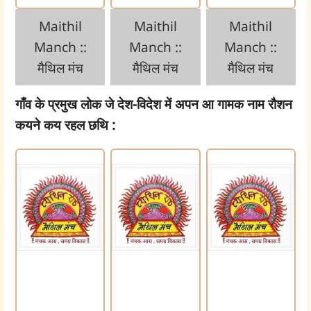
Maithil
Maithil
Maithil
Manch ::
Manch ::
Manch ::
मैथिल मंच
मैथिल मंच
मैथिल मंच
गाँव के प्रमुख लोक जे देश-विदेश में अपन आ गामक नाम रौशन
कयने कय रहल छथि :