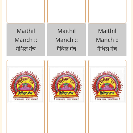
Maithil
Maithil
Maithil
Manch ::
Manch ::
Manch ::
मैथिल मंच
मैथिल मंच
मैथिल मंच