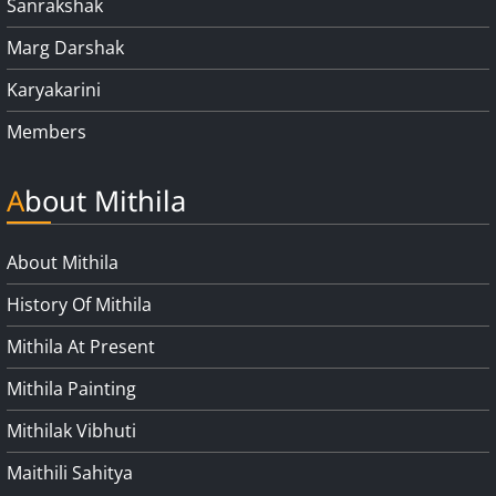
Sanrakshak
Marg Darshak
Karyakarini
Members
About Mithila
About Mithila
History Of Mithila
Mithila At Present
Mithila Painting
Mithilak Vibhuti
Maithili Sahitya