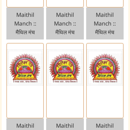
Maithil
Maithil
Maithil
Manch ::
Manch ::
Manch ::
मैथिल मंच
मैथिल मंच
मैथिल मंच
Maithil
Maithil
Maithil