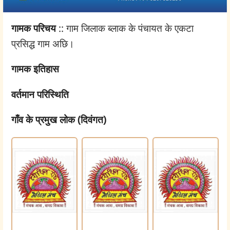
गामक परिचय
:: गाम जिलाक ब्लाक के पंचायत के एकटा
प्रसिद्ध गाम अछि।
गामक इतिहास
वर्तमान परिस्थिति
गाँव के प्रमुख लोक (दिवंगत)