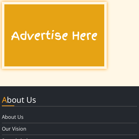
About Us
About Us
Our Vision