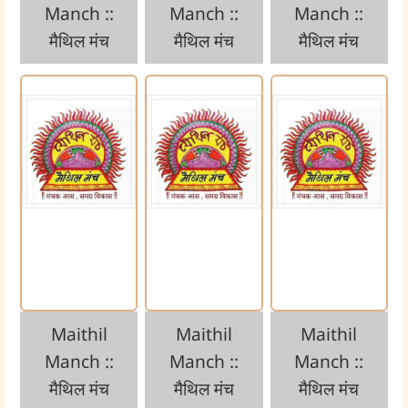
Manch ::
Manch ::
Manch ::
मैथिल मंच
मैथिल मंच
मैथिल मंच
Maithil
Maithil
Maithil
Manch ::
Manch ::
Manch ::
मैथिल मंच
मैथिल मंच
मैथिल मंच