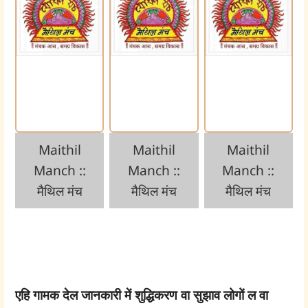
Maithil
Maithil
Maithil
Manch ::
Manch ::
Manch ::
मैथिल मंच
मैथिल मंच
मैथिल मंच
एहि गामक देल जानकारी में शुद्धिकरण वा सुझाव लोगों ल वा