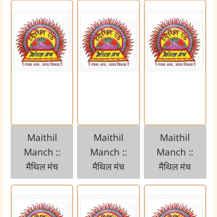
Maithil
Maithil
Maithil
Manch ::
Manch ::
Manch ::
मैथिल मंच
मैथिल मंच
मैथिल मंच