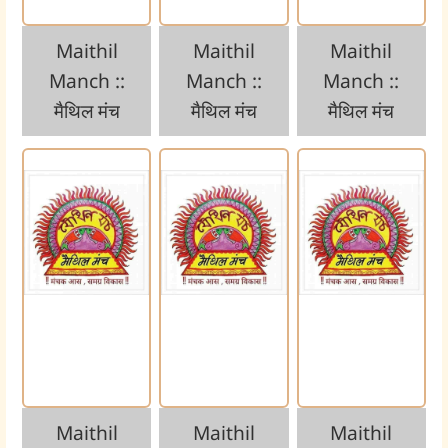
Maithil
Maithil
Maithil
Manch ::
Manch ::
Manch ::
मैथिल मंच
मैथिल मंच
मैथिल मंच
Maithil
Maithil
Maithil