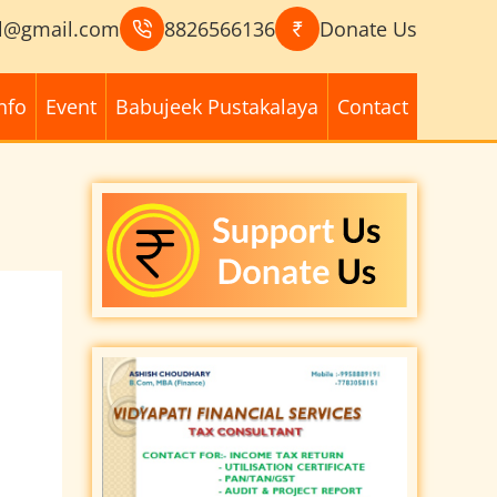
l@gmail.com
8826566136
Donate Us
nfo
Event
Babujeek Pustakalaya
Contact