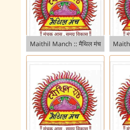
Maithil Manch :: मैथिल मंच
Maithi