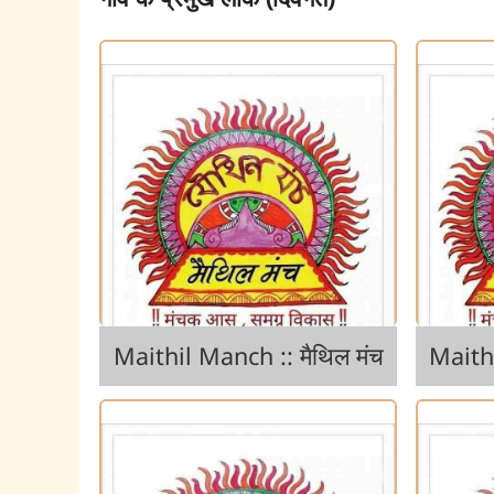
Maithil Manch :: मैथिल मंच
Maithi