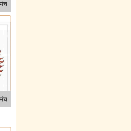
मंच
मंच