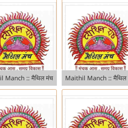
l Manch :: मैथिल मंच
Maithil Manch :: मैथिल 