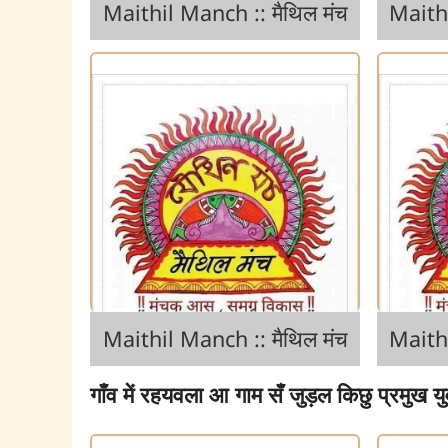
Maithil Manch :: मैथिल मंच
Maithi
Maithil Manch :: मैथिल मंच
Maithi
गाँव में रहयवला आ गाम सँ जुड़ल किछु प्रमुख य