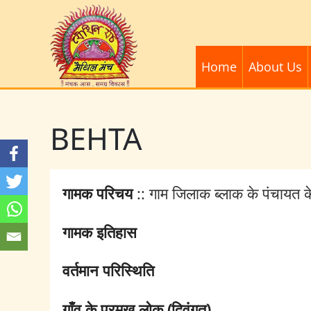
Home
About Us
BEHTA
गामक परिचय
:: गाम जिलाक ब्लाक के पंचायत 
गामक इतिहास
वर्तमान परिस्थिति
गाँव के प्रमुख लोक (दिवंगत)