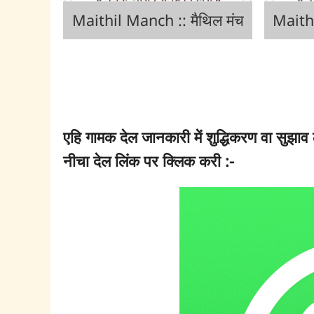
Maithil Manch :: मैथिल मंच
Maithi
एहि गामक देल जानकारी में शुद्धिकरण वा सुझा
नीचा देल लिंक पर क्लिक करी :-