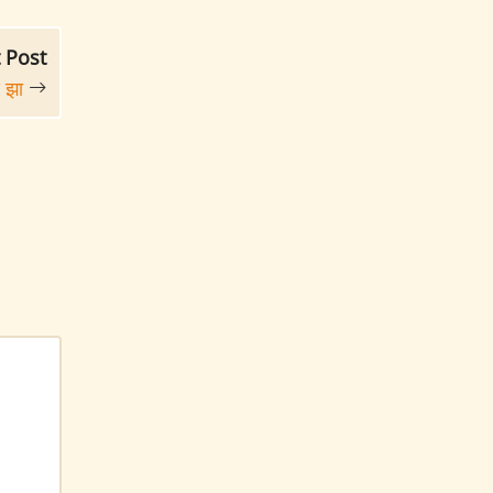
 Post
ण झा