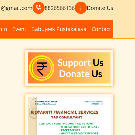
l@gmail.com
8826566136
Donate Us
nfo
Event
Babujeek Pustakalaya
Contact