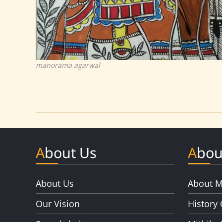
manorama agarwal
About Us
Abou
About Us
About M
Our Vision
History 