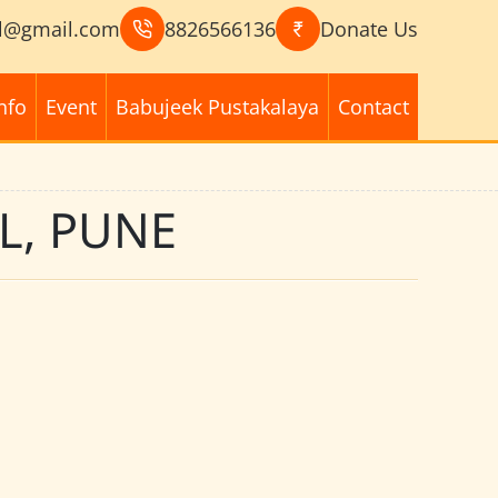
l@gmail.com
8826566136
Donate Us
nfo
Event
Babujeek Pustakalaya
Contact
L, PUNE