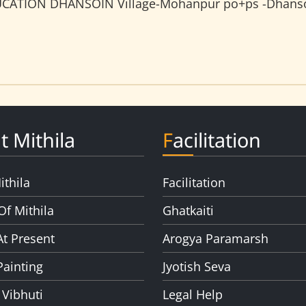
CATION DHANSOIN Village-Mohanpur po+ps -Dhansoi
t Mithila
Facilitation
ithila
Facilitation
Of Mithila
Ghatkaiti
At Present
Arogya Paramarsh
Painting
Jyotish Seva
 Vibhuti
Legal Help