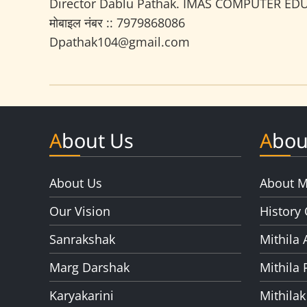
Director Dablu Pathak. IMAS COMPUTER EDU
मोबाइल नंबर :: 7979868086
Dpathak104@gmail.com
About Us
Abou
About Us
About M
Our Vision
History 
Sanrakshak
Mithila 
Marg Darshak
Mithila 
Karyakarini
Mithilak