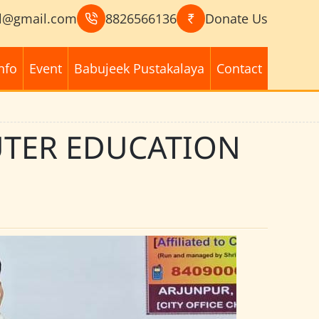
l@gmail.com
8826566136
Donate Us
nfo
Event
Babujeek Pustakalaya
Contact
UTER EDUCATION