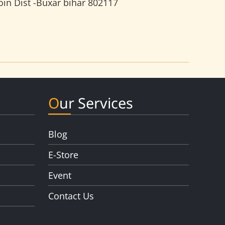
n Dist -Buxar bihar 802117
Our Services
Blog
E-Store
Event
Contact Us