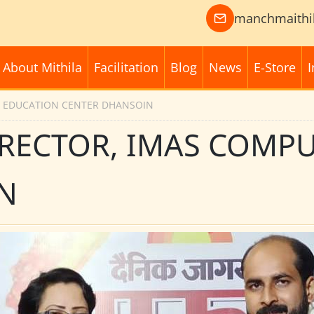
manchmaithi
About Mithila
Facilitation
Blog
News
E-Store
I
R EDUCATION CENTER DHANSOIN
IRECTOR, IMAS COMP
N